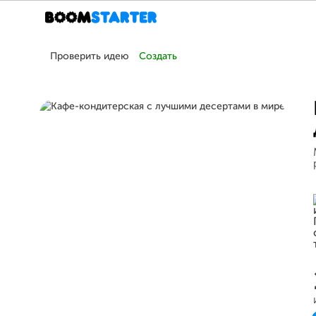
Проверить идею
Создать