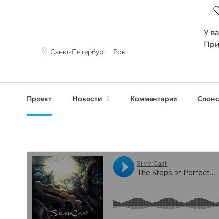
У в
При
Санкт-Петербург
Рок
Проект
Новости
2
Комментарии
Спон