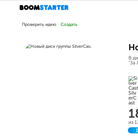
Проверить идею
Создать
Но
В д
"За
1
из 
З