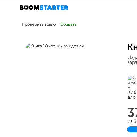
Проверить идею
Создать
Кн
Изд
зар
3
из 
З