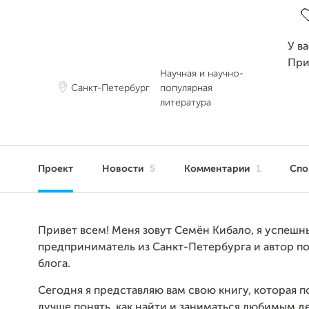
У в
При
Научная и научно-
Санкт-Петербург
популярная
литература
Проект
Новости
5
Комментарии
1
Сп
Привет всем! Меня зовут Семён Кибало, я успешн
предприниматель из Санкт-Петербурга и автор п
блога.
Сегодня я представляю вам свою книгу, которая 
лучше понять, как найти и заниматься любимым д