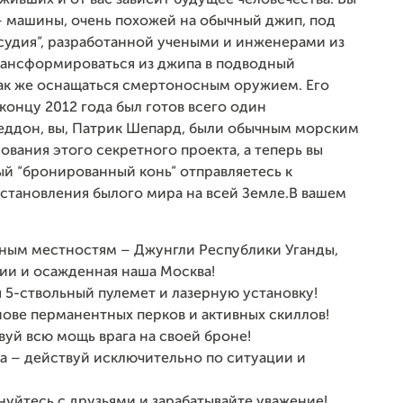
ивших и от вас зависит будущее человечества. Вы
– машины, очень похожей на обычный джип, под
судия”, разработанной учеными и инженерами из
рансформироваться из джипа в подводный
так же оснащаться смертоносным оружием. Его
 концу 2012 года был готов всего один
геддон, вы, Патрик Шепард, были обычным морским
вания этого секретного проекта, а теперь вы
ый “бронированный конь” отправляетесь к
установления былого мира на всей Земле.В вашем
зным местностям – Джунгли Республики Уганды,
нии и осажденная наша Москва!
 5-ствольный пулемет и лазерную установку!
нове перманентных перков и активных скиллов!
вуй всю мощь врага на своей броне!
 – действуй исключительно по ситуации и
уйтесь с друзьями и зарабатывайте уважение!