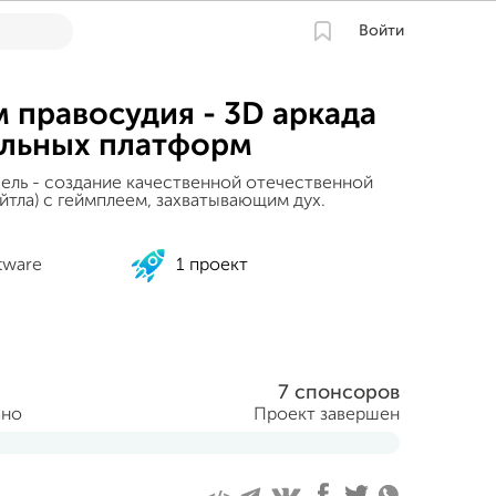
Войти
 правосудия - 3D аркада
ильных платформ
ель - создание качественной отечественной
йтла) с геймплеем, захватывающим дух.
tware
1 проект
7 спонсоров
ано
Проект завершен
тября 2012