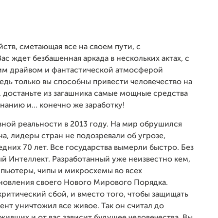
ств, сметающая все на своем пути, с
с ждет безбашенная аркада в нескольких актах, с
им драйвом и фантастической атмосферой
ведь только вы способны привести человечество на
у, достаньте из загашника самые мощные средства
изнанию и… конечно же заработку!
вной реальности в 2013 году. На мир обрушился
а, лидеры стран не подозревали об угрозе,
дних 70 лет. Все государства вымерли быстро. Без
й Интеллект. Разработанный уже неизвестно кем,
пьютеры, чипы и микросхемы во всех
ановления своего Нового Мирового Порядка.
ритический сбой, и вместо того, чтобы защищать
нт уничтожил все живое. Так он считал до