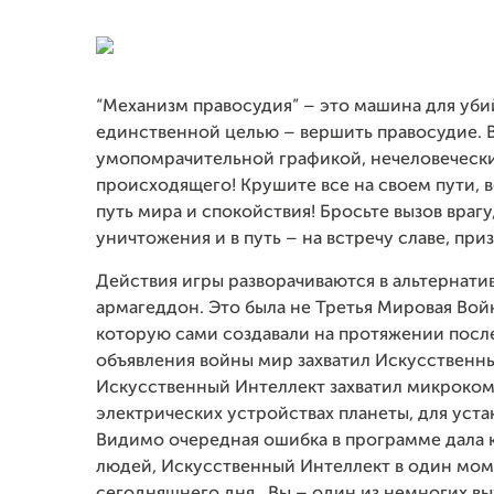
“Механизм правосудия” – это машина для убий
единственной целью – вершить правосудие. Ва
умопомрачительной графикой, нечеловеческ
происходящего! Крушите все на своем пути, 
путь мира и спокойствия! Бросьте вызов враг
уничтожения и в путь – на встречу славе, пр
Действия игры разворачиваются в альтернати
армагеддон. Это была не Третья Мировая Войн
которую сами создавали на протяжении после
объявления войны мир захватил Искусственны
Искусственный Интеллект захватил микроком
электрических устройствах планеты, для уст
Видимо очередная ошибка в программе дала к
людей, Искусственный Интеллект в один моме