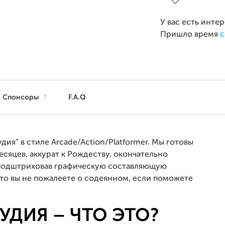
У вас есть инте
Пришло время
с
Спонсоры
7
F.A.Q
ия” в стиле Arcade/Action/Platformer. Мы готовы
есяцев, аккурат к Рождеству, окончательно
е подштриховав графическую составляющую
что вы не пожалеете о содеянном, если поможете
УДИЯ – ЧТО ЭТО?