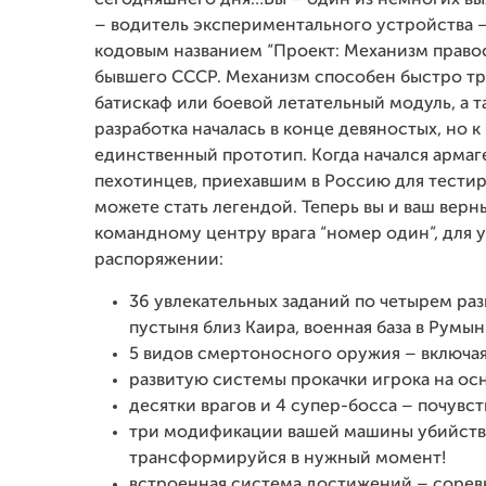
сегодняшнего дня…Вы – один из немногих выж
– водитель экспериментального устройства 
кодовым названием “Проект: Механизм право
бывшего СССР. Механизм способен быстро т
батискаф или боевой летательный модуль, а 
разработка началась в конце девяностых, но к
единственный прототип. Когда начался арма
пехотинцев, приехавшим в Россию для тестиро
можете стать легендой. Теперь вы и ваш верн
командному центру врага “номер один”, для 
распоряжении:
36 увлекательных заданий по четырем ра
пустыня близ Каира, военная база в Румы
5 видов смертоносного оружия – включая
развитую системы прокачки игрока на ос
десятки врагов и 4 супер-босса – почувст
три модификации вашей машины убийства
трансформируйся в нужный момент!
встроенная система достижений – соревн