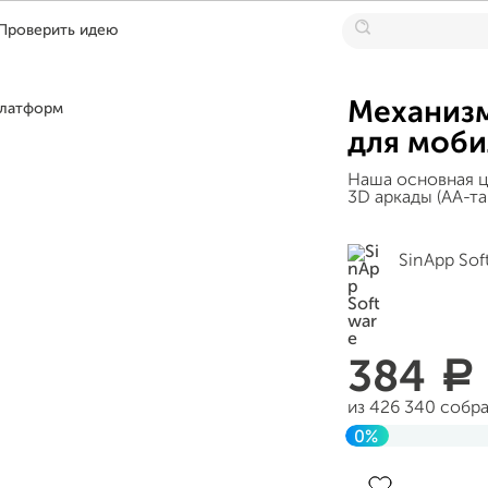
Проверить идею
Механизм
для моб
Наша основная ц
3D аркады (АА-та
SinApp Sof
384
a
из 426 340 собр
0%
Завершен 29 сен