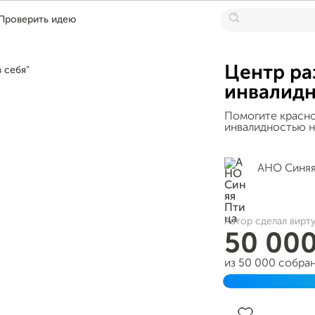
Проверить идею
Центр ра
инвалидн
Помогите красно
инвалидностью н
АНО Синяя
Автор сделал вирт
50 00
из 50 000 собра
Завершён 21 ию