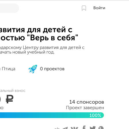
Войти
звития для детей с
остью "Верь в себя"
дарскому Центру развития для детей с
ачать новый учебный год.
 Птица
0 проектов
уальный взнос
0
a
14 спонсоров
но
Проект завершен
100%
ля 2023