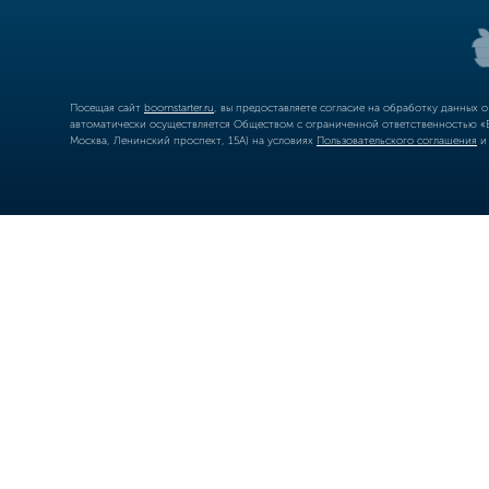
Посещая сайт
boomstarter.ru
, вы предоставляете согласие на обработку данных 
автоматически осуществляется Обществом с ограниченной ответственностью «Б
Москва, Ленинский проспект, 15А) на условиях
Пользовательского соглашения