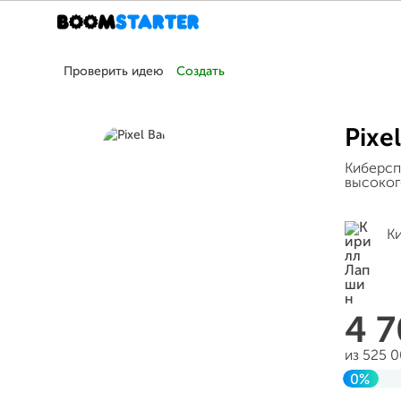
Проверить идею
Создать
Pixe
Киберсп
высоког
К
4 
из 525 
0%
Заверш