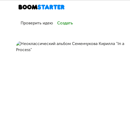
Проверить идею
Создать