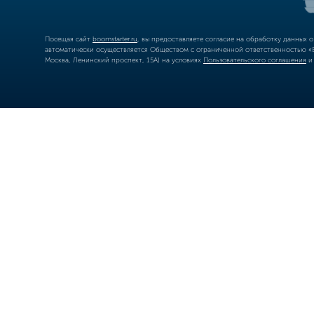
Посещая сайт
boomstarter.ru
, вы предоставляете согласие на обработку данных 
автоматически осуществляется Обществом с ограниченной ответственностью «Б
Москва, Ленинский проспект, 15А) на условиях
Пользовательского соглашения