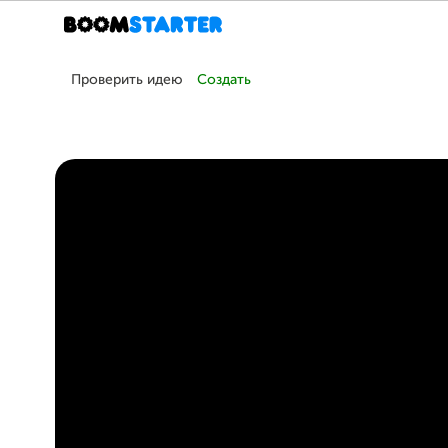
Проверить идею
Создать