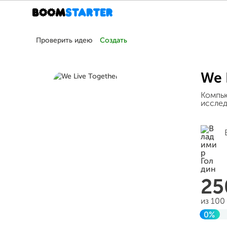
Проверить идею
Создать
We 
Компью
исслед
2
из 100
0%
Заве