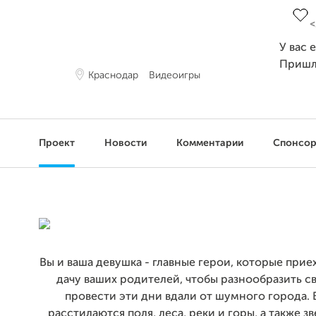
У вас 
Пришл
Краснодар
Видеоигры
Проект
Новости
Комментарии
Спонсо
Вы и ваша девушка - главные герои, которые прие
дачу ваших родителей, чтобы разнообразить с
провести эти дни вдали от шумного города. 
расстилаются поля, леса, реки и горы, а также з