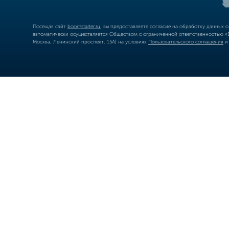
Посещая сайт
boomstarter.ru
, вы предоставляете согласие на обработку данных 
автоматически осуществляется Обществом с ограниченной ответственностью «Б
Москва, Ленинский проспект, 15А) на условиях
Пользовательского соглашения