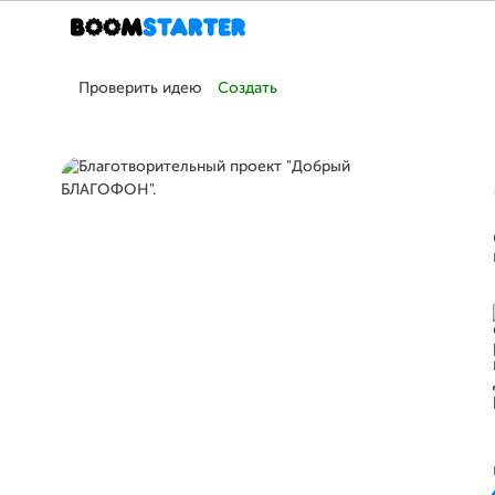
Проверить идею
Создать