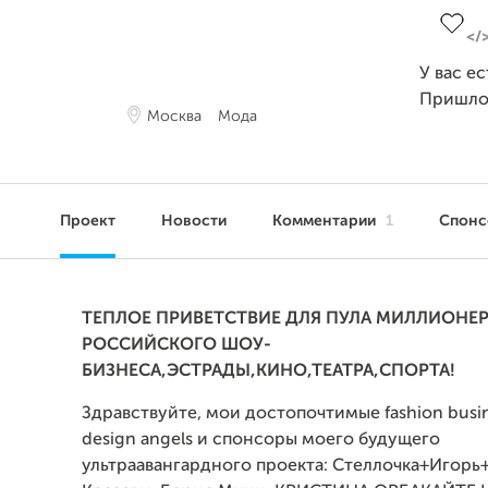
У вас е
Пришло
Москва
Мода
Проект
Новости
Комментарии
1
Спон
ТЕПЛОЕ ПРИВЕТСТВИЕ ДЛЯ ПУЛА МИЛЛИОНЕР
РОССИЙСКОГО ШОУ-
БИЗНЕСА,ЭСТРАДЫ,КИНО,ТЕАТРА,СПОРТА!
Здравствуйте, мои достопочтимые fashion busin
design angels и спонсоры моего будущего
ультраавангардного проекта: Стеллочка+Игорь