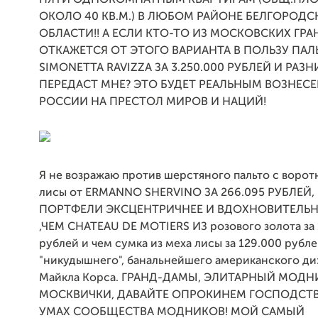
ПЯТИ ОДНОКОМНАТНЫМ КВАРТИРАМ (ОБЩ.П
ОКОЛО 40 КВ.М.) В ЛЮБОМ РАЙОНЕ БЕЛГОРОД
ОБЛАСТИ!! А ЕСЛИ КТО-ТО ИЗ МОСКОВСКИХ ГР
ОТКАЖЕТСЯ ОТ ЭТОГО ВАРИАНТА В ПОЛЬЗУ ПАЛ
SIMONETTA RAVIZZA ЗА 3.250.000 РУБЛЕЙ И РАЗН
ПЕРЕДАСТ МНЕ? ЭТО БУДЕТ РЕАЛЬНЫМ ВОЗНЕС
РОССИИ НА ПРЕСТОЛ МИРОВ И НАЦИЙ!
Я не возражаю против шерстяного пальто с ворот
лисы от ERMANNO SHERVINO ЗА 266.095 РУБЛЕЙ
ПОРТФЕЛИ ЭКСЦЕНТРИЧНЕЕ И ВДОХНОВИТЕЛЬНЕ
,ЧЕМ CHATEAU DE MOTIERS ИЗ розового золота за 
рублей и чем сумка из меха лисы за 129.000 рубле
"никудышнего", банальнейшего американского ди
Майкла Корса. ГРАНД-ДАМЫ, ЭЛИТАРНЫЙ МОД
МОСКВИЧКИ, ДАВАЙТЕ ОПРОКИНЕМ ГОСПОДСТВ
УМАХ СООБЩЕСТВА МОДНИКОВ! МОЙ САМЫЙ