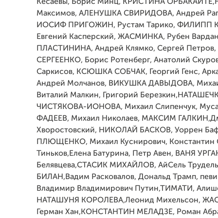
Кесаевы, Борис Минц, КРИСТИНА ОРБАКАЙТЕ,
Максимов, АЛЕНУШКА СВИРИДОВА, Андрей Рап
ИОСИФ ПРИГОЖИН, Рустам Тарико, ФИЛИПП 
Евгений Касперский, ЖАСМИНКА, Рубен Вардан
ПЛАСТИНИНА, Андрей Клямко, Сергей Петров,
СЕРГЕЕНКО, Борис Ротенберг, Анатолий Скуров
Саркисов, КСЮШКА СОБЧАК, Георгий Генс, Арк
Андрей Молчанов, ВИКУШКА ДАВЫДОВА, Михаи
Виталий Малкин, Григорий Березкин,НАТАШЕЧ
ЧИСТЯКОВА-ИОНОВА, Михаил Слипенчук, Муса
ФАДЕЕВ, Михаил Николаев, МАКСИМ ГАЛКИН,
Хворостовский, НИКОЛАЙ БАСКОВ, Уоррен Ба
ПЛЮЩЕНКО, Михаил Куснирович, Константин С
Тиньков,Елена Батурина, Петр Авен, ВАНЯ УРГА
Белявцева,СТАСИК МИХАЙЛОВ, АйСель Трудел
БИЛАН,Вадим Расковалов, Дональд Трамп, певи
Владимир Владимирович Путин,ТИМАТИ, Алиш
НАТАШУНЯ КОРОЛЕВА,Леонид Михельсон, ЖА
Герман Хан,КОНСТАНТИН МЕЛАДЗЕ, Роман Абра