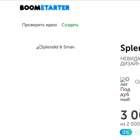
Проверить идею
Создать
Sple
НЕВИДАН
ДИЗАЙН
О
3 
из 2 00
0%
Заверш