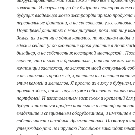
инкрустироваться мои застежки - это все в проекте бу
коллекции. Я визуализирую для будущих спонсоров моего 
будущих владельцев моего экстраординарного продукта 
персональные фантазии, а не срисовываю уже готовые 
Портфелей,отшитых с моих рисунков, пока нет ни у ког
Земля, их и нет ни в одном каталоге по новинкам моды и
здесь и сейчас (и до окончания срока участия в Boomstart
дизайнер, а не собственник ювелирной мастерской . Поэ
верьте, что и камни и драгметаллы, описанные как эле
композиции застежки, не являются моей актуальной со
я не занимаюсь продажей, хранением или нелицензионн
этим камней и металлов. Я просто их вижу в будущем, 
проекта здесь, после запуска уже собственно пошива ко
портфелей. И изготовлением застежек и креплений для 
будут заниматься профессиональные и сертифицирован
владеющие и специальным оборудованием, и имеющие в с
собственности исходные драгматериалы. Поэтому я чи
утверждаю,что не нарушаю Российское законодательст