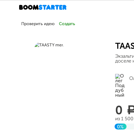
Проверить идею
Создать
TAA
Экзальт
доселе н
О
0
из 1 50
0%
Заверш