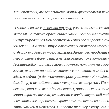
Мои спонсоры, вы все станете моими финансовыми кон
послами моего дизайнерского честолюбия.
В своих эскизах я
не демонстрирую
уже готовые изделия
металлы, а также драгоценные камни, которыми будут
инкрустироваться мои застежки - это все в проекте бу
коллекции. Я визуализирую для будущих спонсоров моего 
будущих владельцев моего экстраординарного продукта 
персональные фантазии, а не срисовываю уже готовые 
Портфелей,отшитых с моих рисунков, пока нет ни у ког
Земля, их и нет ни в одном каталоге по новинкам моды и
здесь и сейчас (и до окончания срока участия в Boomstart
дизайнер, а не собственник ювелирной мастерской . Поэ
верьте, что и камни и драгметаллы, описанные как эле
композиции застежки, не являются моей актуальной со
я не занимаюсь продажей, хранением или нелицензионн
этим камней и металлов. Я просто их вижу в будущем, 