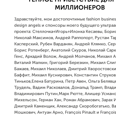
МИЛЛИОНЕРОВ
Здравствуйте, мои достопочтимые fashion business
design angels и спонсоры моего будущего ультра
проекта: Стеллочка+Игорь+Илонка Кесаевы, Бори
Николай Максимов, Андрей Раппопорт, Рустам Та
Касперский, Рубен Варданян, Андрей Клямко, Сер
Борис Ротенберг, Анатолий Скуров, Николай Сарк
Генс, Аркадий Волож, Андрей Молчанов, Михаил А
Виталий Малкин, Григорий Березкин, Михаил Сли
Бажаев, Михаил Николаев, Дмитрий Хворостовски
Баффит, Михаил Куснирович, Константин Струков
Тиньков,Елена Батурина, Петр Авен, Ольга Белявце
Трудель, Вадим Расковалов, Дональд Трамп, Влад
Владимирович Путин,Марк Рютте, Алишер Усмано
Михельсон, Герман Хан, Роман Абрамович, Зарах 
Дмитрий Каменщик, Александр Скоробогатько, В
Мошкович, Антуан Арно, François Pinault и François