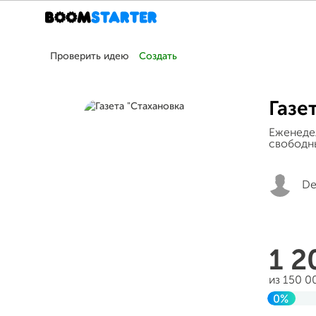
Проверить идею
Создать
Газе
Еженедел
свободны
De
1 
из 150 0
0%
Заверш