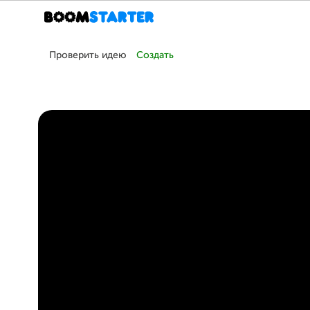
Проверить идею
Создать