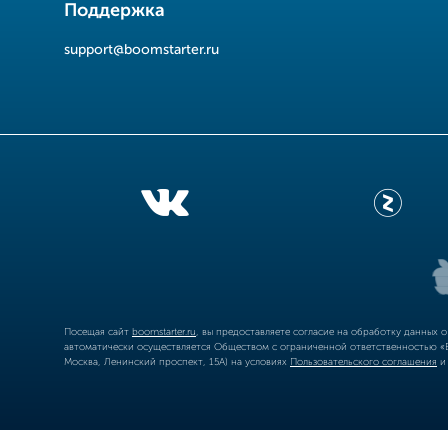
Поддержка
support@boomstarter.ru
Посещая сайт
boomstarter.ru
, вы предоставляете согласие на обработку данных 
автоматически осуществляется Обществом с ограниченной ответственностью «Б
Москва, Ленинский проспект, 15А) на условиях
Пользовательского соглашения