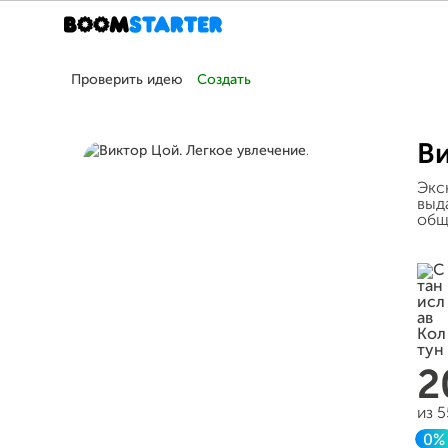
Проверить идею
Создать
Ви
Экс
выд
общ
2
из 
0%