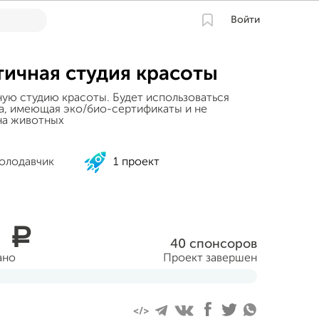
Войти
тичная студия красоты
ую студию красоты. Будет использоваться
а, имеющая эко/био-сертификаты и не
на животных
олодавчик
1 проект
0
a
40 спонсоров
ано
Проект завершен
ня 2014