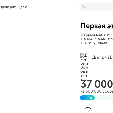
Проверить идею
Первая э
Открываем этичн
только косметик
тестирующаяся 
Дмитрий В
37 00
из 300 000 собр
12%
Завершен 17 ию