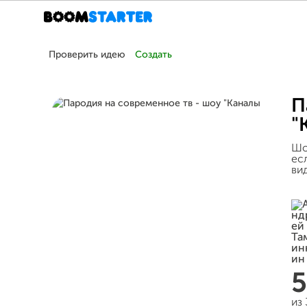
Проверить идею
Создать
П
"
Шо
ес
ви
из