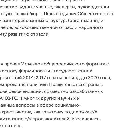
ции из 72 регионов страны. В работе
участие видные ученые, эксперты, руководители
структорских бюро. Цель создания Общественного
 заинтересованных структур, (организаций) и
ие сельскохозяйственной отрасли народного
ому развитию отрасли.
» провел V съездов общероссийского формата с
 в основу формирования государственной
риторий 2014-2017 гг. и на период до 2020 года,
рмирование политики Правительства страны в
снове рекомендаций, совместно разработанных
АНХиГС, и многих других научных и
важные вопросы в сфере социально-
крестьянства, как грантовая поддержка с/х
едитование с/х производителей, увеличилась
 на селе.