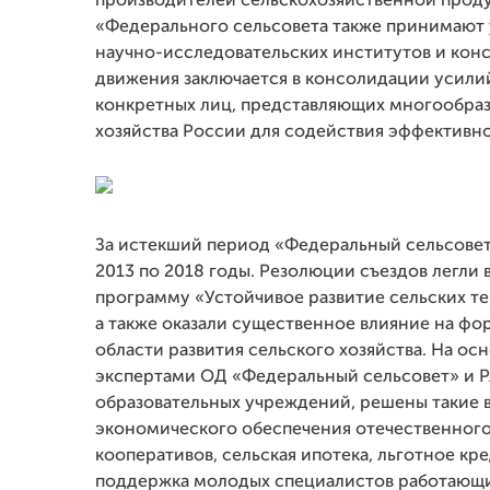
производителей сельскохозяйственной продук
«Федерального сельсовета также принимают 
научно-исследовательских институтов и кон
движения заключается в консолидации усилий
конкретных лиц, представляющих многообраз
хозяйства России для содействия эффективн
За истекший период «Федеральный сельсовет
2013 по 2018 годы. Резолюции съездов легли
программу «Устойчивое развитие сельских тер
а также оказали существенное влияние на фо
области развития сельского хозяйства. На о
экспертами ОД «Федеральный сельсовет» и Р
образовательных учреждений, решены такие 
экономического обеспечения отечественного 
кооперативов, сельская ипотека, льготное кр
поддержка молодых специалистов работающих