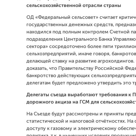
сельскохозяйственной отрасли страны
ОД «Федеральный сельсовет» считает критич
государственных денежных средств, предназн
находился под полным контролем Счетной па
подразделения Центрального Банка Управля
сектора» сосредоточено более пяти триллио
сельхозпредприятий, иначе говоря, банкротов
делающей ставку на развитие агрохолдингов.
доказать, что Правительству Российской Фе
банкротство действующих сельхозпредприяти
делегатам будет предложено утвердить это 
Делегаты съезда выработают требования к 
дорожного акциза на ГСМ для сельскохозяй
На Съезде будут рассмотрены и приняты пр
статистической и налоговой отчётностях. Н
доступу к газовому и электрическому обеспеч