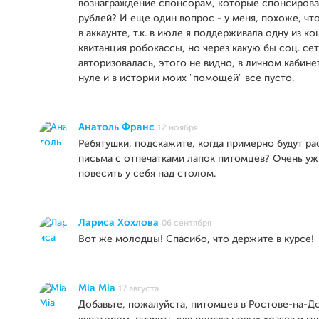
вознаграждение спонсорам, которые спонсирова
рублей? И еще один вопрос - у меня, похоже, чт
в аккаунте, т.к. в июле я поддерживала одну из ко
квитанция робокассы, но через какую бы соц. сет
авторизовалась, этого не видно, в личном кабине
нуле и в истории моих "помощей" все пусто.
Анатоль Франс
12 ноября
Ребятушки, подскажите, когда примерно будут ра
письма с отпечатками лапок питомцев? Очень уж
повесить у себя над столом.
Лариса Хохлова
06 сентября
Вот же молодцы! Спасибо, что держите в курсе!
Mia Mia
17 августа
Добавьте, пожалуйста, питомцев в Ростове-на-Д