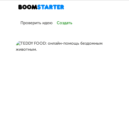
Проверить идею
Создать