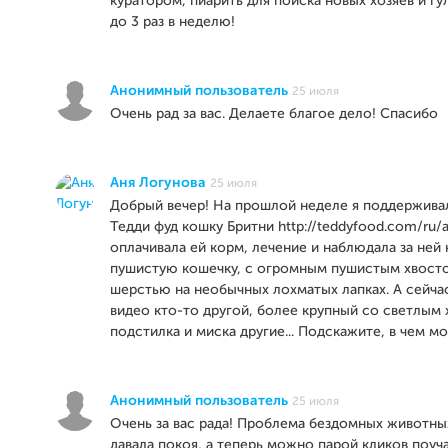
куратором, пиарить для поиска новых хозяев и г
до 3 раз в неделю!
Анонимный пользователь
25 июля
Очень рад за вас. Делаете благое дело! Спасибо
Аня Логунова
25 июля
Добрый вечер! На прошлой неделе я поддерживал
Тедди фуд кошку Бритни http://teddyfood.com/ru/an
оплачивала ей корм, лечение и наблюдала за ней 
пушистую кошечку, с огромным пушистым хвост
шерстью на необычных лохматых лапках. А сейчас
видео кто-то другой, более крупный со светлым 
подстилка и миска другие... Подскажите, в чем м
Анонимный пользователь
25 июля
Очень за вас рада! Проблема бездомных животны
давала покоя, а теперь можно парой кликов поуч