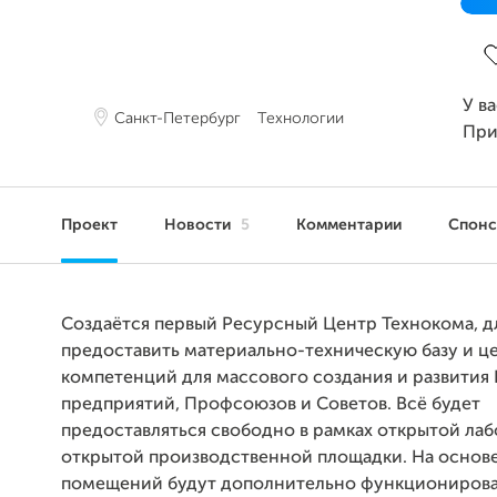
З
У в
Санкт-Петербург
Технологии
При
Проект
Новости
5
Комментарии
Спон
Создаётся первый Ресурсный Центр Технокома, д
предоставить материально-техническую базу и ц
компетенций для массового создания и развития
предприятий, Профсоюзов и Советов. Всё будет
предоставляться свободно в рамках открытой ла
открытой производственной площадки. На основ
помещений будут дополнительно функционирова