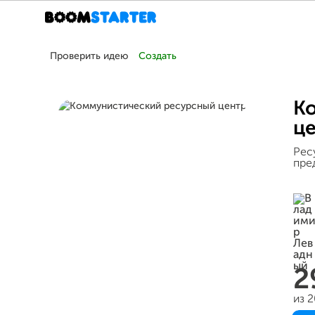
Проверить идею
Создать
К
ц
Рес
пре
2
из 