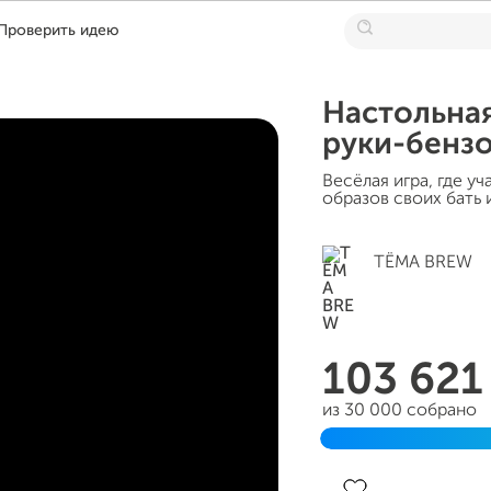
Проверить идею
Настольная
руки-бенз
Весёлая игра, где у
образов своих бать 
ТЁМА BREW
103 62
из 30 000 собрано
Завершен 11 марта 