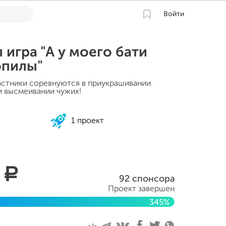
Войти
 игра "А у моего бати
опилы"
частники соревнуются в приукрашивании
и высмеивании чужих!
1 проект
1
a
92 спонсора
Проект завершен
345%
2021