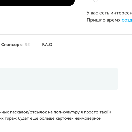
У вас есть интерес
Пришло время
созд
Спонсоры
92
F.A.Q
ных пасхалок/отсылок на поп-культуру я просто таю!))
щих тираж будет ещё больше карточек неимоверной