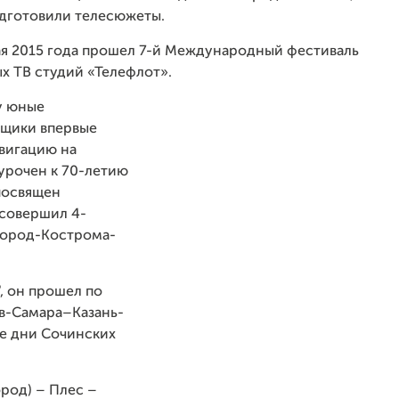
дготовили телесюжеты.
мая 2015 года прошел 7-й Международный фестиваль
 ТВ студий «Телефлот».
у юные
нщики впервые
вигацию на
урочен к 70-летию
посвящен
 совершил 4-
город-Кострома-
, он прошел по
в-Самара–Казань-
е дни Сочинских
род) – Плес –