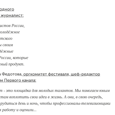
родного
 журналист:
истов России,
 молодёжное
етского
ы своим
одёжные
России, которые
сный продукт.
 Федотова,
оргкомитет фестиваля, шеф-редактор
м Первого канала:
от - это площадка для молодых талантов. Мы помогаем юным
там воплотить свои идеи в жизнь. А они, в свою очередь,
рудиться день и ночь, чтобы профессионалы-телевизионщики
х работу и оценили..
.