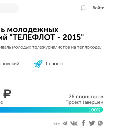
Войти
ль молодежных
ий "ТЕЛЕФЛОТ - 2015"
иваль молодых тележурналистов на теплоходе.
ановский
1 проект
5
a
26 спонсоров
но
Проект завершен
100%
уста 2015