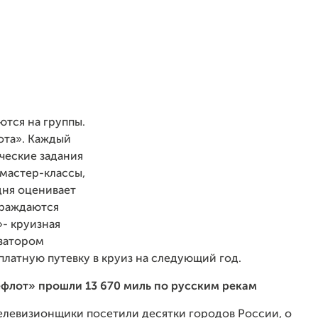
ются на группы.
ота». Каждый
ческие задания
 мастер-классы,
дня оценивает
граждаются
»- круизная
затором
платную путевку в круиз на следующий год.
лефлот» прошли 13 670 миль по русским рекам
левизионщики посетили десятки городов России, о