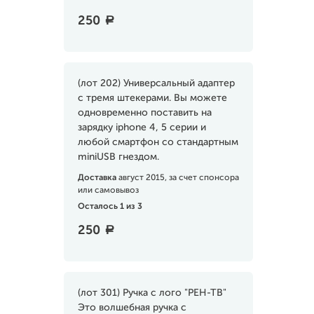
250
a
(лот 202) Универсальный адаптер
с тремя штекерами. Вы можете
одновременно поставить на
зарядку iphone 4, 5 серии и
любой смартфон со стандартным
miniUSB гнездом.
Доставка
август 2015, за счет спонсора
или самовывоз
Осталось 1 из 3
250
a
(лот 301) Ручка с лого "РЕН-ТВ"
Это волшебная ручка с