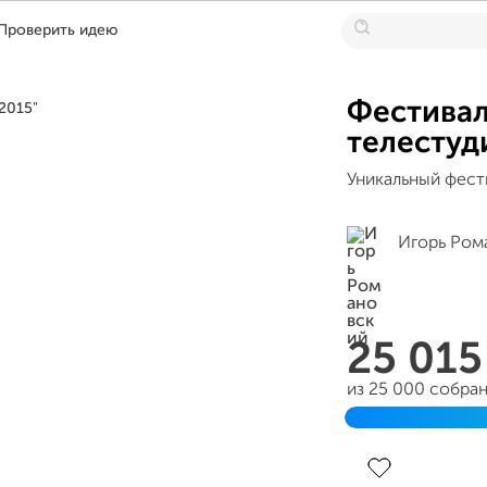
Проверить идею
Фестива
телестуд
Уникальный фест
Игорь Ром
25 01
из 25 000 собра
Завершен 28 авг