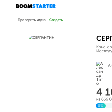
Проверить идею
Создать
СЕР
Консьер
Исследу
А
4 
из 666 
0%
Заверш