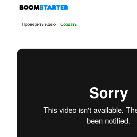
Проверить идею
Создать