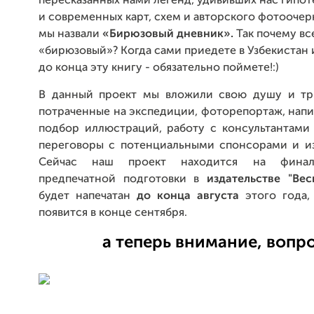
пересказанных нами легенд, удививших нас гипот
и современных карт, схем и авторского фотоочер
мы назвали
«Бирюзовый дневник».
Так почему вс
«бирюзовый»? Когда сами приедете в Узбекистан 
до конца эту книгу - обязательно поймете!:)
В данный проект мы вложили свою душу и тр
потраченные на экспедиции, фоторепортаж, напи
подбор иллюстраций, работу с консультантами 
переговоры с потенциальными спонсорами и из
Сейчас наш проект находится на финал
предпечатной подготовки в
издательстве
"
Вес
будет напечатан
до конца августа
этого года,
появится в конце сентября.
а теперь внимание, вопро