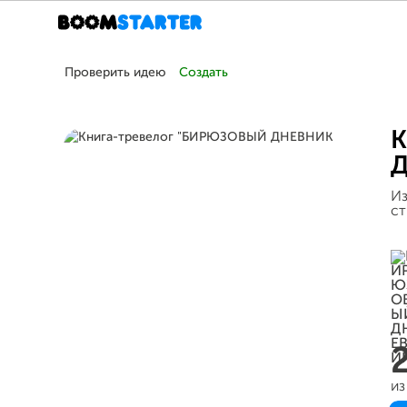
Проверить идею
Создать
К
Из
ст
из