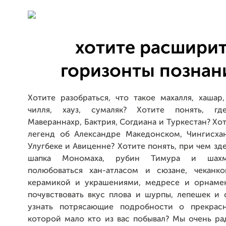
хотите расшири
горизонты познан
Хотите разобраться, что такое махалля, хашар
чилля, хауз, сумаляк? Хотите понять, гд
Мавераннахр, Бактрия, Согдиана и Туркестан? Хо
легенд об Александре Македонском, Чингисхан
Улугбеке и Авиценне? Хотите понять, при чем зде
шапка Мономаха, рубин Тимура и шахм
полюбоваться хан-атласом и сюзане, чеканк
керамикой и украшениями, медресе и орнаме
почувствовать вкус плова и шурпы, лепешек и 
узнать потрясающие подробности о прекрасн
которой мало кто из вас побывал? Мы очень ра