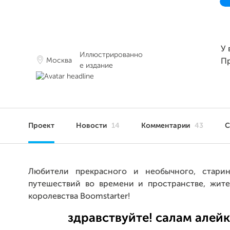
У 
Иллюстрированно
Москва
П
е издание
Проект
Новости
14
Комментарии
43
С
Любители прекрасного и необычного, старин
путешествий во времени и пространстве, жите
королевства Boomstarter!
здравствуйте! салам алейк