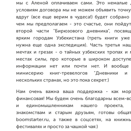
мы с Аленой оплачиваем сами. Это немалые 
условиям договора мы не можем объявить точну
вдруг (все еще верим в чудеса!) будет собрано
чем мы предполагаем - это счастье, они пойду
второй части "Бирюзового дневника", посвя
ярким городам Узбекистана (треть книги уже
нужна еще одна экспедиция). Часть третья наш
мечтах и грезах - о тайных узбекских тропах и
местах силы, про которые в широком доступ
информации нет или почти нет. И вообще
минисерию книг-тревелогов "Дневники и
нескольких странах, но это пока секрет:)
Нам очень важна ваша поддержка - как мора
финансовая! Мы будем очень благодарны всем-в
и единомышленникам нашего проекта,
знакомствам и старым друзьям, готовы общат
boomstarter.ru, а также в соцсетях, на книжн
фестивалях и просто за чашкой чая:)