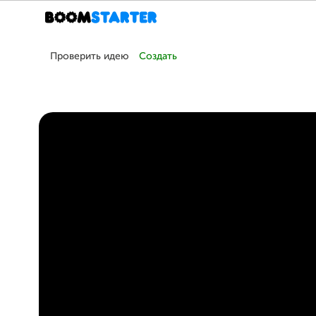
Проверить идею
Создать