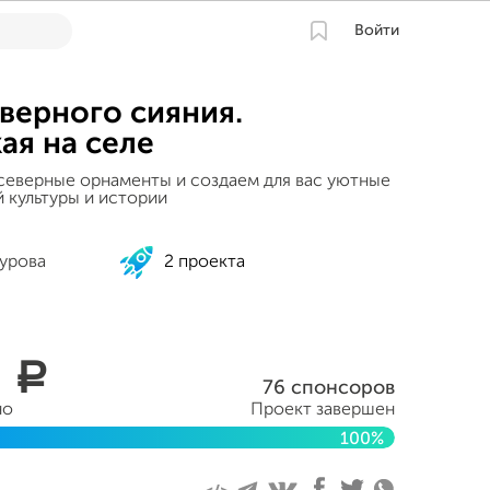
Войти
верного сияния.
ая на селе
еверные орнаменты и создаем для вас уютные
 культуры и истории
Турова
2 проекта
0
a
76 спонсоров
но
Проект завершен
100%
нтября 2020