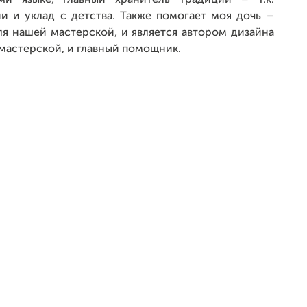
и языке, главный хранитель традиций – т.к.
и и уклад с детства. Также помогает моя дочь –
ля нашей мастерской, и является автором дизайна
мастерской, и главный помощник.