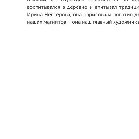
главный по изучению орнаментов на ком
воспитывался в деревне и впитывал традици
Ирина Нестерова, она нарисовала логотип д
наших магнитов – она наш главный художник 