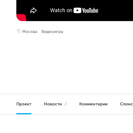
Москва
Видеоигры
Проект
Новости
2
Комментарии
Спон