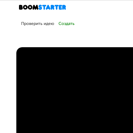
Проверить идею
Создать