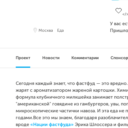
Заверш
У вас е
Москва
Еда
Пришло
Проект
Новости
Комментарии
Спонсо
Сегодня каждый знает, что фастфуд — это вредно
жарят с ароматизатором жареной картошки. Хим
формула клубничного милкшейка занимает полстр
"американской" говядине из гамбургеров, увы, п
микроскопические частички навоза. И эта еда не 
годами.Все это мы знаем, благодаря разоблачите
вроде
«Нации фастфуда»
Эрика Шлоссера и фил