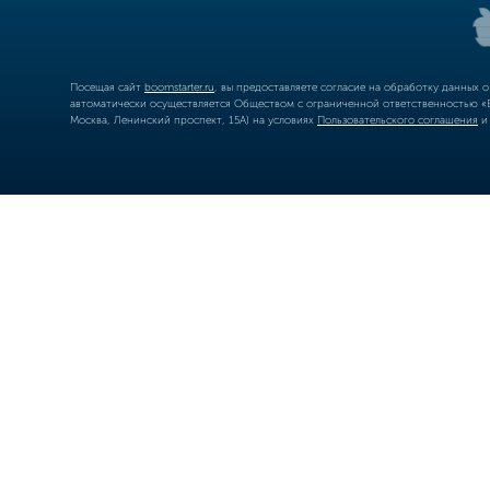
Посещая сайт
boomstarter.ru
, вы предоставляете согласие на обработку данных 
автоматически осуществляется Обществом с ограниченной ответственностью «Б
Москва, Ленинский проспект, 15А) на условиях
Пользовательского соглашения