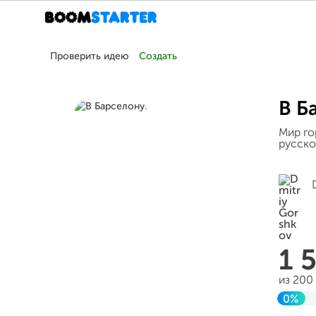
Проверить идею
Создать
В Б
Мир го
русско
1 
из 200
0%
Заве