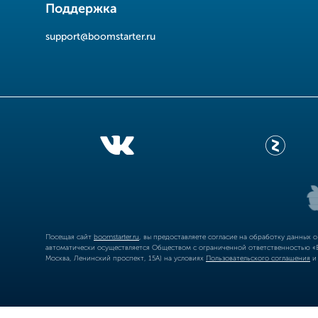
Поддержка
support@boomstarter.ru
Посещая сайт
boomstarter.ru
, вы предоставляете согласие на обработку данных 
автоматически осуществляется Обществом с ограниченной ответственностью «Б
Москва, Ленинский проспект, 15А) на условиях
Пользовательского соглашения