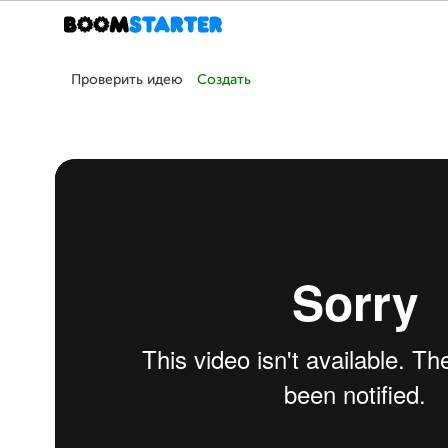
Проверить идею
Создать