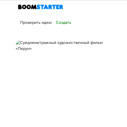
Проверить идею
Создать