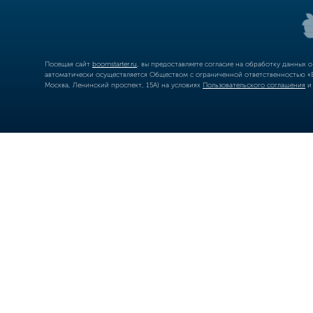
Посещая сайт
boomstarter.ru
, вы предоставляете согласие на обработку данных 
автоматически осуществляется Обществом с ограниченной ответственностью «Б
Москва, Ленинский проспект, 15А) на условиях
Пользовательского соглашения