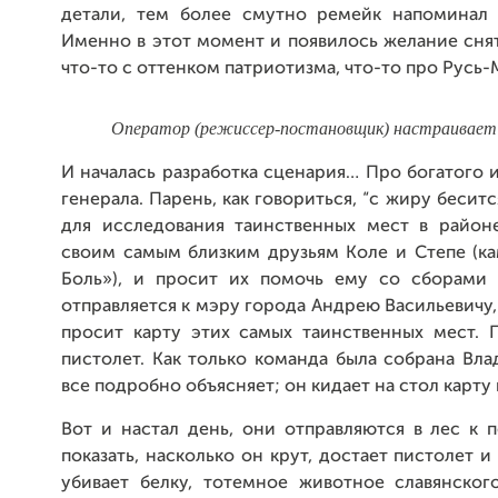
детали, тем более смутно ремейк напоминал
Именно в этот момент и появилось желание снят
что-то с оттенком патриотизма, что-то про Русь-
Оператор (режиссер-постановщик) настраивает 
И началась разработка сценария… Про богатого и
генерала. Парень, как говориться, “с жиру бесит
для исследования таинственных мест в район
своим самым близким друзьям Коле и Степе (к
Боль»), и просит их помочь ему со сборами
отправляется к мэру города Андрею Васильевичу, 
просит карту этих самых таинственных мест. 
пистолет. Как только команда была собрана Вла
все подробно объясняет; он кидает на стол карт
Вот и настал день, они отправляются в лес к 
показать, насколько он крут, достает пистолет и
убивает белку, тотемное животное славянског