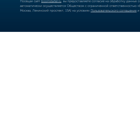
Посещая сайт
boomstarter.ru
, вы предоставляете согласие на обработку данных 
автоматически осуществляется Обществом с ограниченной ответственностью «Б
Москва, Ленинский проспект, 15А) на условиях
Пользовательского соглашения