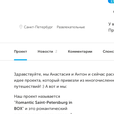
1
У 
Санкт-Петербург
Развлекательные
Пр
Проект
Новости
2
Комментарии
Спон
Здравствуйте, мы Анастасия и Антон и сейчас рас
идее проекта, который привезли из многочислен
путешествий! :) А вот и мы:
Наш проект называется
"R
omantic Saint-Petersburg in
BOX
" и это романтический