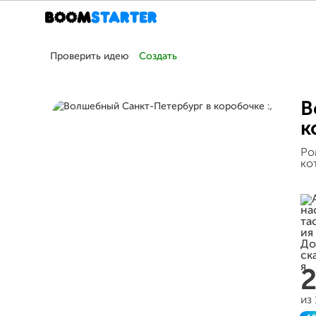
Проверить идею
Создать
В
к
Ро
ко
из