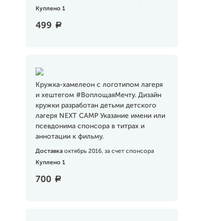
Куплено 1
499
a
Кружка-хамелеон с логотипом лагеря
и хештегом #ВоплощаяМечту. Дизайн
кружки разработан детьми детского
лагеря NEXT CAMP Указание имени или
псевдонима спонсора в титрах и
аннотации к фильму.
Доставка
октябрь 2016, за счет спонсора
Куплено 1
700
a