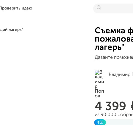
Проверить идею
Съемка ф
пожалова
лагерь"
Давайте поможем
Владимир 
4 399
из 90 000 собра
4%
Завершен 15 ию