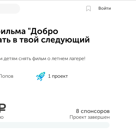
Войти
ильма "Добро
ть в твой следующий
 детям снять фильм о летнем лагере!
Попов
1 проект
a
8 спонсоров
но
Проект завершен
ля 2016