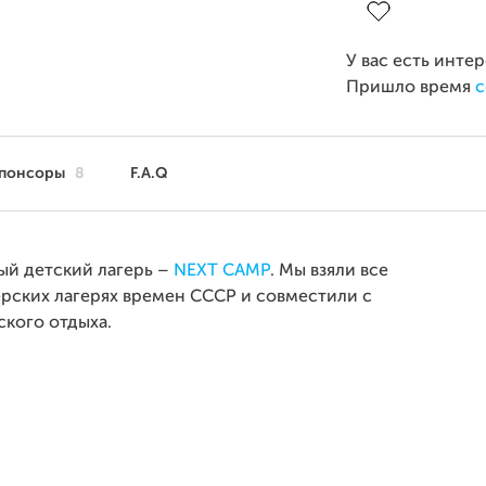
У вас есть инте
Пришло время
с
понсоры
8
F.A.Q
ый детский лагерь –
NEXT CAMP
. Мы взяли все
ерских лагерях времен СССР и совместили с
кого отдыха.