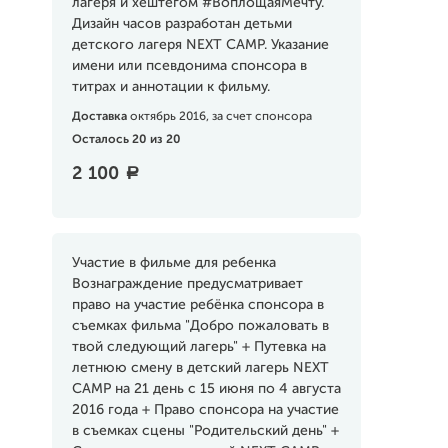
лагеря и хештегом #ВоплощаяМечту.
Дизайн часов разработан детьми
детского лагеря NEXT CAMP. Указание
имени или псевдонима спонсора в
титрах и аннотации к фильму.
Доставка
октябрь 2016, за счет спонсора
Осталось 20 из 20
2 100
a
Участие в фильме для ребенка
Вознаграждение предусматривает
право на участие ребёнка спонсора в
съемках фильма "Добро пожаловать в
твой следующий лагерь" + Путевка на
летнюю смену в детский лагерь NEXT
CAMP на 21 день с 15 июня по 4 августа
2016 года + Право спонсора на участие
в съемках сцены "Родительский день" +