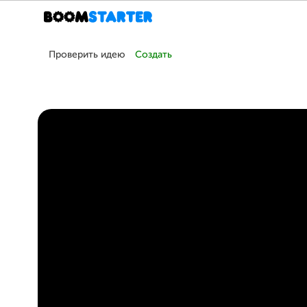
Проверить идею
Создать