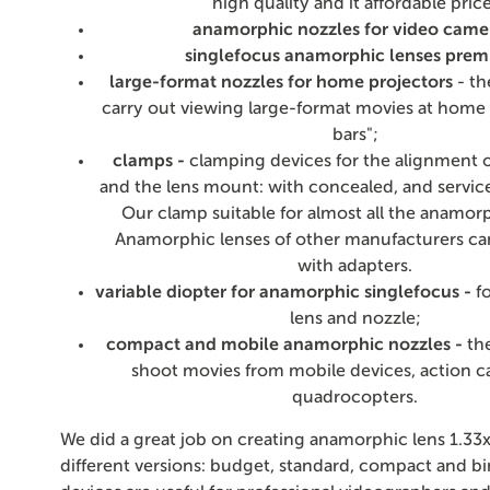
high quality and it affordable price
anamorphic nozzles for video came
singlefocus anamorphic lenses pre
large-format nozzles for home projectors
- th
carry out viewing large-format movies at home 
bars";
clamps -
clamping devices for the alignment o
and the lens mount: with concealed, and service
Our clamp suitable for almost all the anamor
Anamorphic lenses of other manufacturers can
with adapters.
variable diopter for anamorphic singlefocus -
f
lens and nozzle;
compact and mobile anamorphic nozzles -
the
shoot movies from mobile devices, action 
quadrocopters.
We did a great job on creating anamorphic lens 1.33x,
different versions: budget, standard, compact and b