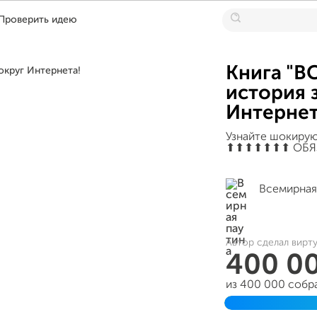
Проверить идею
Книга "
история 
Интернет
Узнайте шокирую
⬆︎⬆︎⬆︎⬆︎⬆︎⬆︎⬆︎ 
Всемирная
Автор сделал вирт
400 0
из 400 000 собр