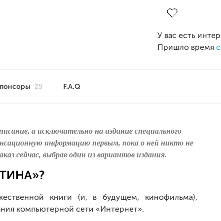
Завершен 19 апр
У вас есть инте
Пришло время
с
понсоры
25
F.A.Q
аписание, а исключительно на издание специального
енсационную информацию первым, пока о ней никто не
каз сейчас, выбрав один из вариантов издания.
УТИНА»?
ественной книги (и, в будущем, кинофильма),
ния компьютерной сети «Интернет».