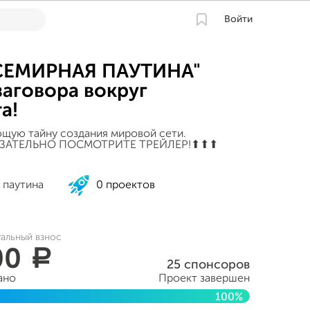
Войти
ВСЕМИРНАЯ ПАУТИНА"
заговора вокруг
а!
щую тайну создания мировой сети.
ОБЯЗАТЕЛЬНО ПОСМОТРИТЕ ТРЕЙЛЕР!⬆︎⬆︎⬆︎
 паутина
0 проектов
уальный взнос
00
a
25 спонсоров
ано
Проект завершен
100%