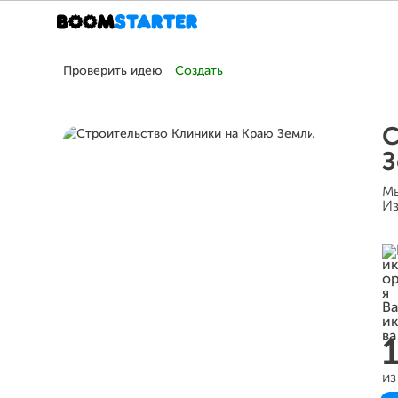
Проверить идею
Создать
С
З
Мы
Из
из