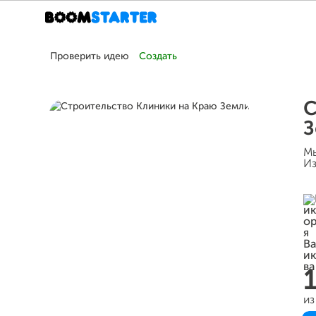
Проверить идею
Создать
С
З
Мы
Из
из