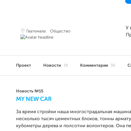
У 
Гватемала
Общество
П
Проект
Новости
19
Комментарии
36
С
Новость №15
MY NEW CAR
За время стройки наша многострадальная машина
несколько тысяч цементных блоков, тонны армат
кубометры дерева и полсотни волонтеров. Она п