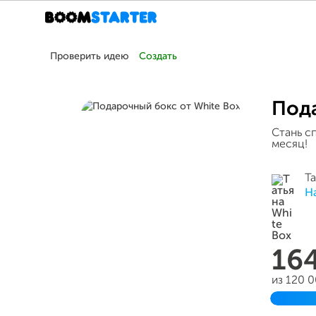
Проверить идею
Создать
Пода
Стань с
месяц!
Та
Н
16
из 120 
Заверш