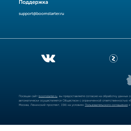
Поддержка
support@boomstarter.ru
Посещая сайт
boomstarter.ru
, вы предоставляете согласие на обработку данных 
автоматически осуществляется Обществом с ограниченной ответственностью «Б
Москва, Ленинский проспект, 15А) на условиях
Пользовательского соглашения