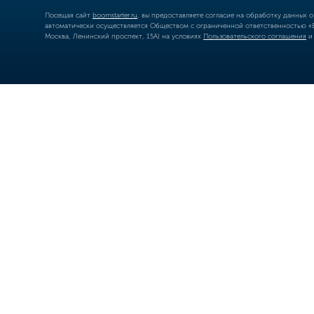
Посещая сайт
boomstarter.ru
, вы предоставляете согласие на обработку данных 
автоматически осуществляется Обществом с ограниченной ответственностью «Б
Москва, Ленинский проспект, 15А) на условиях
Пользовательского соглашения