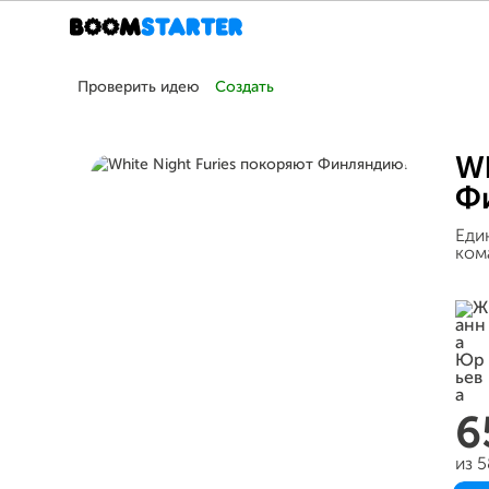
Проверить идею
Создать
Wh
Ф
Еди
ком
6
из 