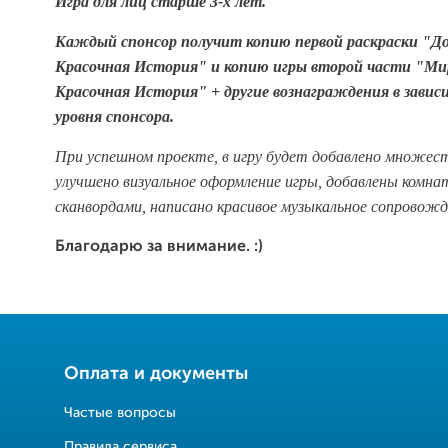
Игра для лиц старше 3-х лет.
Каждый спонсор получит копию первой раскраски "Д
Красочная История" и копию игры второй части "
Ми
Красочная История
" + другие вознаграждения в зави
уровня спонсора.
При успешном проекте, в игру будет добавлено множес
улучшено визуальное оформление игры, добавлены комна
сканвордами, написано красивое музыкальное сопровожд
Благодарю за внимание. :)
Оплата и документы
Частые вопросы
Правила сервиса