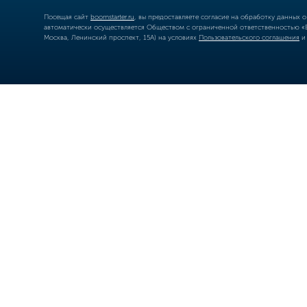
Посещая сайт
boomstarter.ru
, вы предоставляете согласие на обработку данных 
автоматически осуществляется Обществом с ограниченной ответственностью «Б
Москва, Ленинский проспект, 15А) на условиях
Пользовательского соглашения