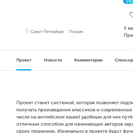
0%
З
У в
Санкт-Петербург
Поэзия
При
Проект
Новости
Комментарии
Спонсо
Проект станет системой, которая позволяет под
получать произведения классиков и современных 
числе на английском языке) удобным для них путё
отличным способом для начинающих авторов зара
своих творениях. Изначально в проекте будут фу