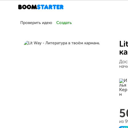
Проверить идею
Создать
Li
к
Дос
нач
5
из 