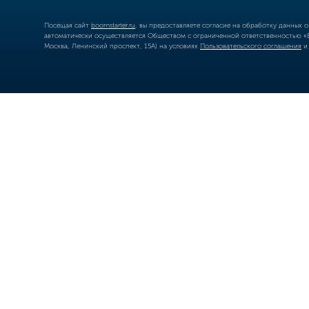
Посещая сайт
boomstarter.ru
, вы предоставляете согласие на обработку данных 
автоматически осуществляется Обществом с ограниченной ответственностью «Б
Москва, Ленинский проспект, 15А) на условиях
Пользовательского соглашения