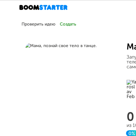
Проверить идею
Создать
Ма
Зап
тел
сам
из 
0%