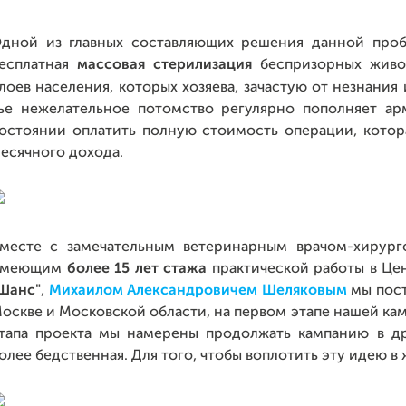
дной из главных составляющих решения данной про
есплатная
массовая стерилизация
беспризорных живо
лоев населения, которых хозяева, зачастую от незнания 
ье нежелательное потомство регулярно пополняет а
остоянии оплатить полную стоимость операции, котор
есячного дохода.
месте с замечательным ветеринарным врачом-хирург
имеющим
более 15 лет стажа
практической работы в Ц
Шанс"
,
Михаилом Александровичем Шеляковым
мы пост
оскве и Московской области, на первом этапе нашей к
тапа проекта мы намерены продолжать кампанию в д
олее бедственная. Для того, чтобы воплотить эту идею в