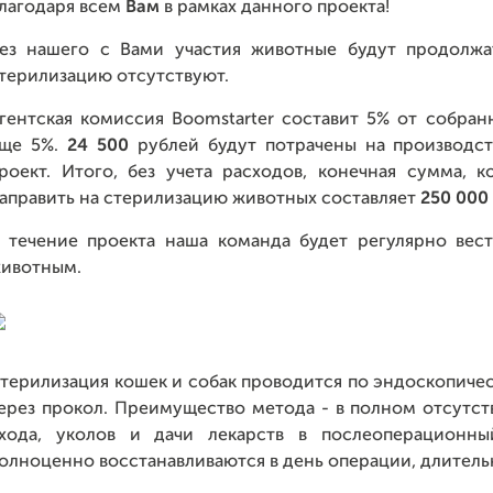
лагодаря всем
Вам
в рамках данного проекта!
ез нашего с Вами участия животные будут продолжат
терилизацию отсутствуют.
гентская комиссия Boomstarter составит 5% от собра
ще 5%.
24 500
рублей будут потрачены на производст
роект. Итого, без учета расходов, конечная сумма,
аправить на стерилизацию животных составляет
250 000
 течение проекта наша команда будет регулярно вес
ивотным.
терилизация кошек и собак проводится по эндоскопичес
ерез прокол. Преимущество метода - в полном отсутст
хода, уколов и дачи лекарств в послеоперационн
олноценно восстанавливаются в день операции, длительн