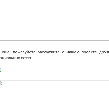
 еще, пожалуйста р
асскажите о нашем проекте дру
оциальных сетях.