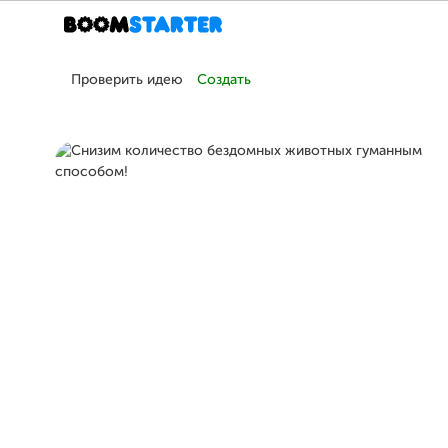
Проверить идею
Создать