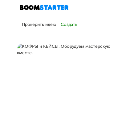
Проверить идею
Создать