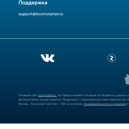
Поддержка
support@boomstarter.ru
Посещая сайт
boomstarter.ru
, вы предоставляете согласие на обработку данных 
автоматически осуществляется Обществом с ограниченной ответственностью «Б
Москва, Ленинский проспект, 15А) на условиях
Пользовательского соглашения