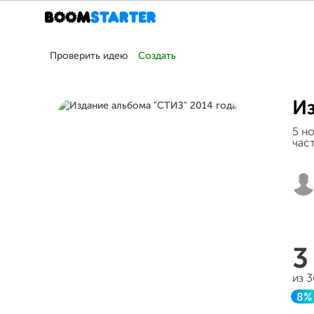
Проверить идею
Создать
Из
5 н
час
3
из 
8%
З