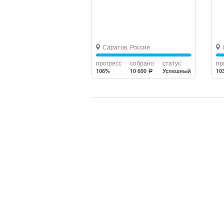
Саратов, Россия
прогресс
собрано
статус
пр
106%
10 600
Успешный
10
a