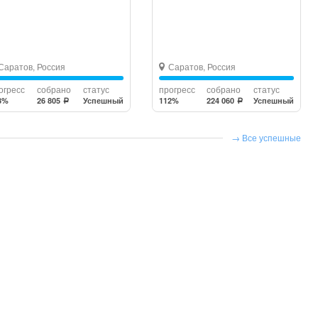
Саратов, Россия
Саратов, Россия
огресс
собрано
статус
прогресс
собрано
статус
3%
26 805
Успешный
112%
224 060
Успешный
a
a
Все успешные