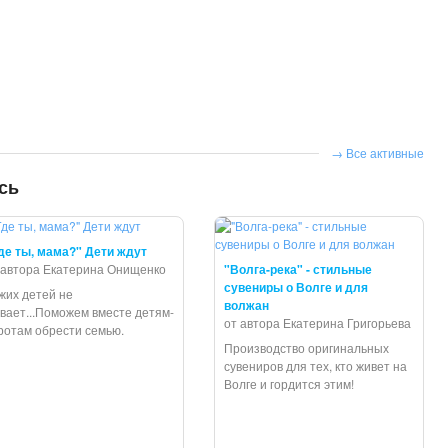
Все активные
сь
де ты, мама?" Дети ждут
 автора Екатерина Онищенко
"Волга-река" - стильные
сувениры о Волге и для
жих детей не
волжан
вает...Поможем вместе детям-
от автора Екатерина Григорьева
ротам обрести семью.
Производство оригинальных
сувениров для тех, кто живет на
Волге и гордится этим!