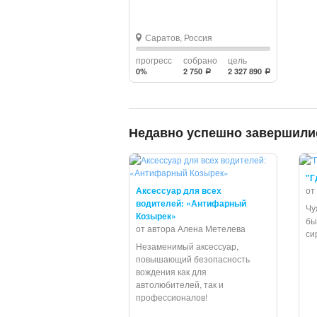
Саратов, Россия
прогресс
собрано
цель
0%
2 750
2 327 890
a
a
Недавно успешно завершили
"Г
Аксессуар для всех
от
водителей: «Антифарный
Чу
Козырек»
бы
от автора Алена Метелева
си
Незаменимый аксессуар,
повышающий безопасность
вождения как для
автолюбителей, так и
профессионалов!