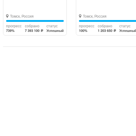
Томск, Россия
Томск, Россия
прогресс
собрано
статус
прогресс
собрано
статус
739%
7 393 100
Успешный
100%
1 203 650
Успешны
a
a