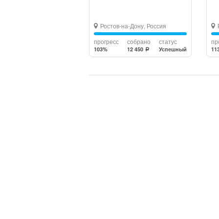
Ростов-на-Дону, Россия
прогресс
собрано
статус
пр
103%
12 450
Успешный
11
a