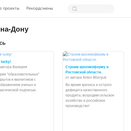
е проекты
Рекордсмены
на-Дону
сь
 lucky!
 автора Валерия
Строим кроликоферму в
Ростовской области.
рия "образовательных"
от автора Anton Bliznyuk
крыток и магнитиков с
ображением ученых и
Во время кризиса и острого
матической подписью.
дефицита качественного
продукта, возродим сельское
хозяйство и российское
производство!