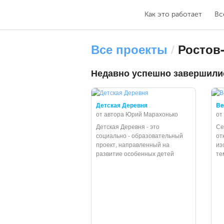
Как это работает
Вс
Все проекты
/
Ростов-
Недавно успешно завершили
Детская Деревня
Be
от автора Юрий Марахонько
от
Детская Деревня - это
Се
социально - образовательный
от
проект, направленный на
из
развитие особенных детей
те