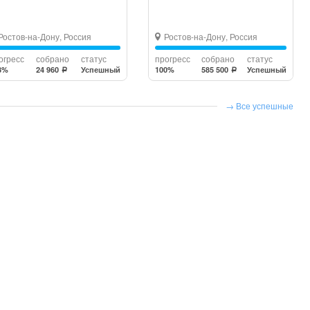
Ростов-на-Дону, Россия
Ростов-на-Дону, Россия
огресс
собрано
статус
прогресс
собрано
статус
3%
24 960
Успешный
100%
585 500
Успешный
a
a
Все успешные