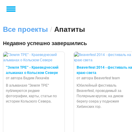
Все проекты
/
Апатиты
Недавно успешно завершились
"Земля ТРЕ" - Краеведческий
Beaverfest 2014 - фестиваль н
альманах о Кольском Севере
краю света
от автора Вадим Лихачёв
от автора Beaverfest team
В альманахе "Земля ТРЕ"
Юбилейный фестиваль
публикуются редкие
Beaverfest, проводимый за
фотографии, карты, статьи по
Полярным кругом, на диком
истории Кольского Севера.
берегу озера у подножия
Хибинских гор.